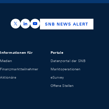
https://x.com/snb_bns
https://ch.linkedin.com/company/swiss-nation
https://www.youtube.com/@swissnation
SNB NEWS ALERT
Informationen für
Portale
Medien
Datenportal der SNB
Finanzmarktteilnehmer
Marktoperationen
Aktionäre
eSurvey
Offene Stellen