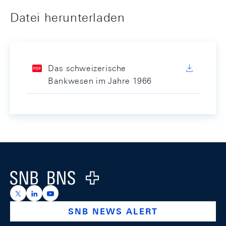
Datei herunterladen
Das schweizerische
Bankwesen im Jahre 1966
Footer
Logo
https://x.com/snb_bns
https://ch.linkedin.com/company/swiss-national-ba
https://www.youtube.com/@swissnationalbank
SNB NEWS ALERT