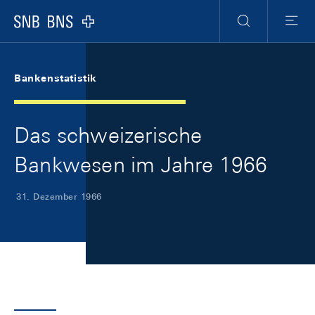
Skip Links Navigation
Header
Meta Navigation
Logo
Suche
Menu
Bankenstatistik
Das schweizerische
Bankwesen im Jahre 1966
31. Dezember 1966