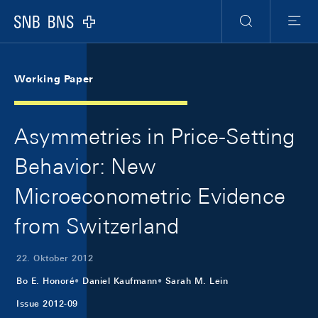
Skip Links Navigation
Header
Meta Navigation
Logo
Suche
Menu
Working Paper
Asymmetries in Price-Setting
Behavior: New
Microeconometric Evidence
from Switzerland
22. Oktober 2012
Bo E. Honoré
Daniel Kaufmann
Sarah M. Lein
Issue 2012-09