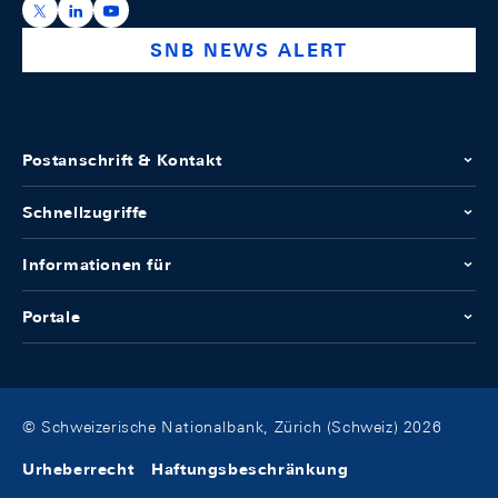
https://x.com/snb_bns
https://ch.linkedin.com/company/swiss-national-ba
https://www.youtube.com/@swissnationalbank
SNB NEWS ALERT
Postanschrift & Kontakt
Schnellzugriffe
Informationen für
Portale
© Schweizerische Nationalbank, Zürich (Schweiz) 2026
Urheberrecht
Haftungsbeschränkung