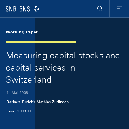
Skip Links Navigation
Header
Meta Navigation
Logo
Suche
Menu
Working Paper
Measuring capital stocks and
capital services in
Switzerland
1. Mai 2008
Barbara Rudolf
Mathias Zurlinden
Issue 2008-11