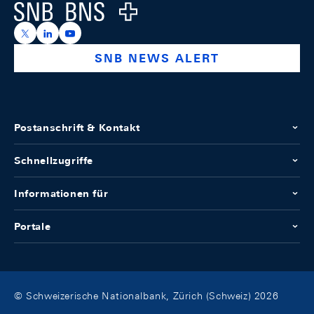
Logo
https://x.com/snb_bns
https://ch.linkedin.com/company/swiss-national-ba
https://www.youtube.com/@swissnationalbank
SNB NEWS ALERT
Postanschrift & Kontakt
Schnellzugriffe
Informationen für
Portale
© Schweizerische Nationalbank, Zürich (Schweiz) 2026