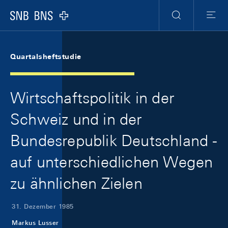
Skip Links Navigation
Header
Meta Navigation
Logo
Suche
Menu
Quartalsheftstudie
Wirtschaftspolitik in der
Schweiz und in der
Bundesrepublik Deutschland -
auf unterschiedlichen Wegen
zu ähnlichen Zielen
31. Dezember 1985
Markus Lusser