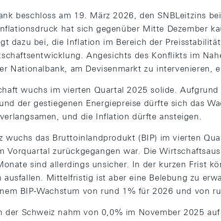
ank beschloss am 19. März 2026, den SNBLeitzins bei
e Inflationsdruck hat sich gegenüber Mitte Dezember k
ägt dazu bei, die Inflation im Bereich der Preisstabilitä
rtschaftsentwicklung. Angesichts des Konflikts im Nah
der Nationalbank, am Devisenmarkt zu intervenieren, e
chaft wuchs im vierten Quartal 2025 solide. Aufgrund 
nd der gestiegenen Energiepreise dürfte sich das Wa
verlangsamen, und die Inflation dürfte ansteigen.
z wuchs das Bruttoinlandprodukt (BIP) im vierten Qua
 Vorquartal zurückgegangen war. Die Wirtschaftsauss
ate sind allerdings unsicher. In der kurzen Frist 
 ausfallen. Mittelfristig ist aber eine Belebung zu er
einem BIP-Wachstum von rund 1% für 2026 und von ru
n in der Schweiz nahm von 0,0% im November 2025 auf