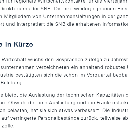
en für regionale Wirtschaftskontakte für die vierteljähr
 Direktoriums der SNB. Die hier wiedergegebenen Ein
n Mitgliedern von Unternehmensleitungen in der ganz
t und interpretiert die SNB die erhaltenen Informatio
e in Kürze
 Wirtschaft wuchs den Gesprächen zufolge zu Jahresb
ngsunternehmen verzeichneten ein anhaltend robuste
dustrie bestätigten sich die schon im Vorquartal beob
n Belebung.
rie bleibt die Auslastung der technischen Kapazitäten 
au. Obwohl die tiefe Auslastung und die Frankenstärk
on belasten, hat sie sich etwas verbessert. Die Indust
m auf verringerte Personalbestände zurück, teilweise a
Zölle.