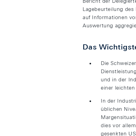
Bericht der Delegiert
Lagebeurteilung des
auf Informationen vo
Auswertung aggregier
Das Wichtigst
Die Schweizer
Dienstleistu
und in der In
einer leichte
In der Indust
üblichen Nive
Margensituati
dies vor alle
gesenkten US-