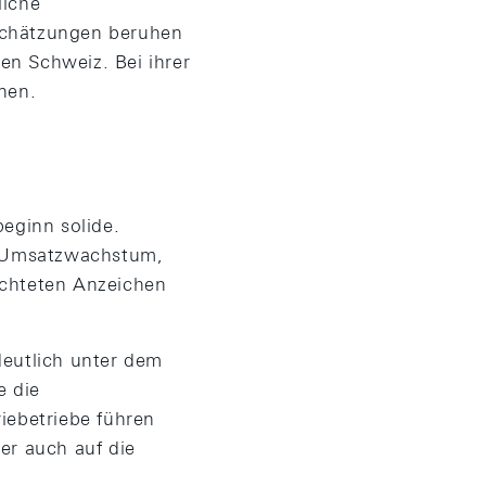
liche
schätzungen beruhen
en Schweiz. Bei ihrer
nen.
eginn solide.
s Umsatzwachstum,
achteten Anzeichen
deutlich unter dem
e die
riebetriebe führen
ber auch auf die