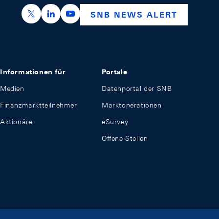
https://x.com/snb_bns
https://ch.linkedin.com/company/swiss-nation
https://www.youtube.com/@swissnation
SNB NEWS ALERT
Informationen für
Portale
Medien
Datenportal der SNB
Finanzmarktteilnehmer
Marktoperationen
Aktionäre
eSurvey
Offene Stellen