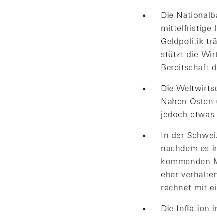
Die Nationalb
mittelfristig
Geldpolitik tr
stützt die Wi
Bereitschaft 
Die Weltwirts
Nahen Osten u
jedoch etwas 
In der Schwei
nachdem es im
kommenden Mon
eher verhalten
rechnet mit 
Die Inflatio