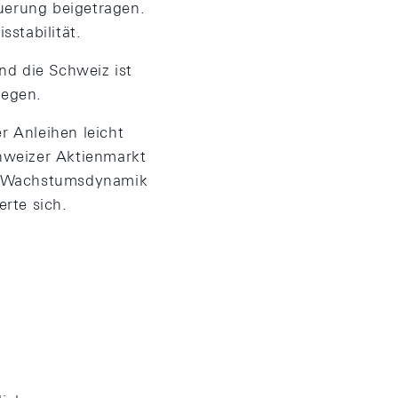
uerung beigetragen.
sstabilität.
nd die Schweiz ist
iegen.
r Anleihen leicht
hweizer Aktienmarkt
ie Wachstumsdynamik
rte sich.