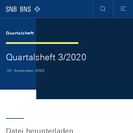
Skip Links Navigation
Header
Meta Navigation
Logo
Suche
Menu
Quartalsheft
Quartalsheft 3/2020
30. September 2020
Datei herunterladen