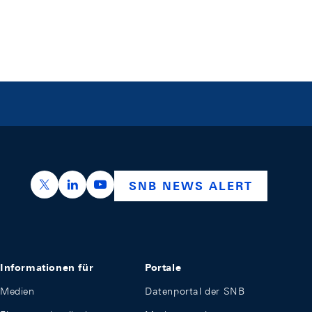
https://x.com/snb_bns
https://ch.linkedin.com/company/swiss-nation
https://www.youtube.com/@swissnation
SNB NEWS ALERT
Informationen für
Portale
Medien
Datenportal der SNB