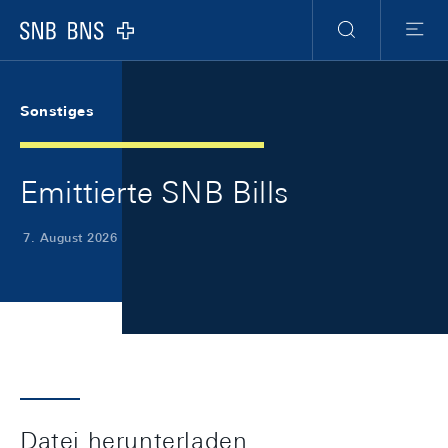
Skip Links Navigation
Header
Meta Navigation
Logo
Suche
Menu
Sonstiges
Emittierte SNB Bills
7. August 2026
Datei herunterladen