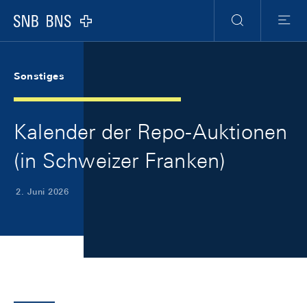
Skip Links Navigation
Header
Meta Navigation
Logo
Suche
Menu
Sonstiges
Kalender der Repo-Auktionen
(in Schweizer Franken)
2. Juni 2026