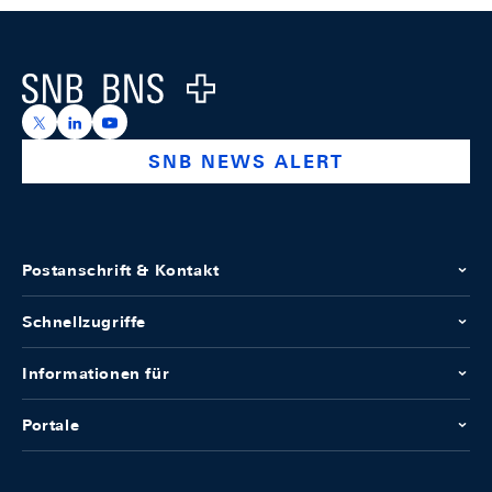
Footer
Logo
https://x.com/snb_bns
https://ch.linkedin.com/company/swiss-national-ba
https://www.youtube.com/@swissnationalbank
SNB NEWS ALERT
Postanschrift & Kontakt
Schnellzugriffe
Informationen für
Portale