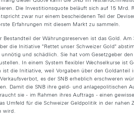
mfang dieser Quote kann die SNB im festlandchinesis
eren. Die Investitionsquote beläuft sich auf 15 Mrd. 
tspricht zwar nur einem bescheidenen Teil der Devis
erste Erfahrungen mit diesem Markt zu sammeln.
er Bestandteil der Währungsreserven ist das Gold. A
ber die Initiative "Rettet unser Schweizer Gold" abst
ür unnötig und schädlich. Sie hat vom Gesetzgeber den
zustellen. In einem System flexibler Wechselkurse ist 
ist die Initiative, weil Vorgaben über den Goldanteil i
Verkaufsverbot, es der SNB erheblich erschweren wür
llen. Damit die SNB ihre geld- und anlagepolitischen 
ucht sie - im Rahmen ihres Auftrags - einen gewisse
das Umfeld für die Schweizer Geldpolitik in der nahen 
n wird.