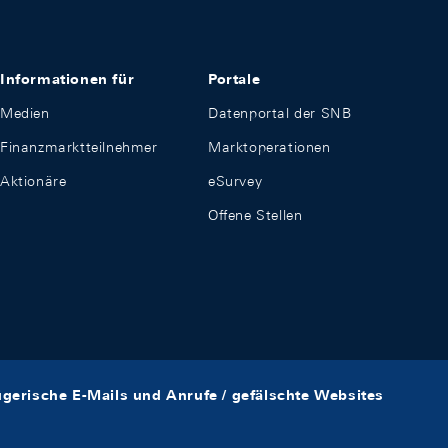
Informationen für
Portale
Medien
Datenportal der SNB
Finanzmarktteilnehmer
Marktoperationen
Aktionäre
eSurvey
Offene Stellen
ügerische E-Mails und Anrufe / gefälschte Websites