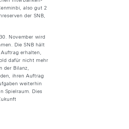
chen Interbanken-
Renminbi, also gut 2
enreserven der SNB,
m 30. November wird
immen. Die SNB hält
 Auftrag erhalten,
Gold dafür nicht mehr
n der Bilanz,
den, ihren Auftrag
Aufgaben weiterhin
n Spielraum. Dies
Zukunft