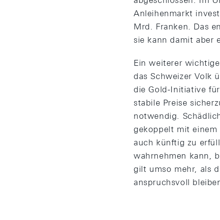
abgeschlossen. Im U
Anleihenmarkt investi
Mrd. Franken. Das en
sie kann damit aber 
Ein weiterer wichtig
das Schweizer Volk ü
die Gold-Initiative f
stabile Preise sicher
notwendig. Schädlich 
gekoppelt mit einem 
auch künftig zu erfü
wahrnehmen kann, bra
gilt umso mehr, als 
anspruchsvoll bleibe