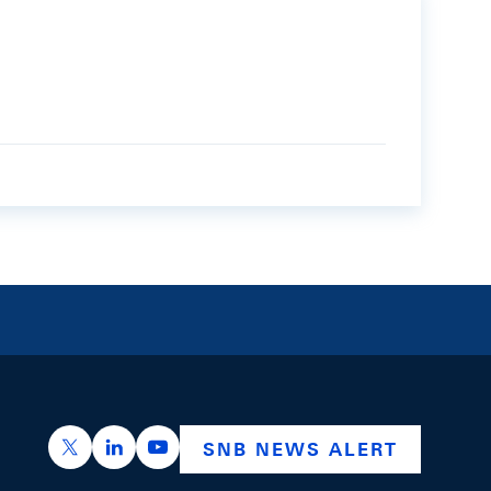
https://x.com/snb_bns
https://ch.linkedin.com/company/swiss-nation
https://www.youtube.com/@swissnation
SNB NEWS ALERT