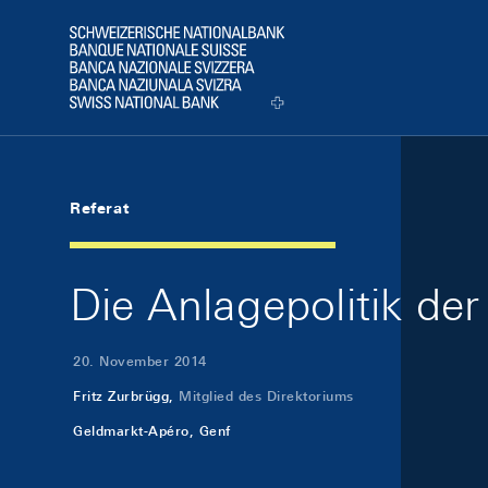
Skip Links Navigation
Header
Logo
Referat
Die Anlagepolitik de
20. November 2014
Fritz Zurbrügg,
Mitglied des Direktoriums
Geldmarkt-Apéro, Genf