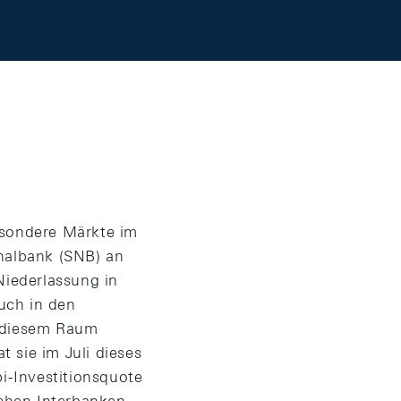
esondere Märkte im
onalbank (SNB) an
iederlassung in
uch in den
n diesem Raum
 sie im Juli dieses
i-Investitionsquote