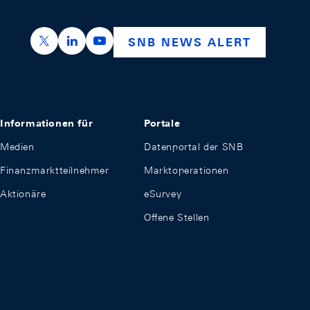
https://x.com/snb_bns
https://ch.linkedin.com/company/swiss-nation
https://www.youtube.com/@swissnation
SNB NEWS ALERT
Informationen für
Portale
Medien
Datenportal der SNB
Finanzmarktteilnehmer
Marktoperationen
Aktionäre
eSurvey
Offene Stellen