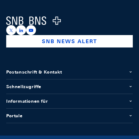
Footer
Logo
https://x.com/snb_bns
https://ch.linkedin.com/company/swiss-national-ba
https://www.youtube.com/@swissnationalbank
SNB NEWS ALERT
Postanschrift & Kontakt
Schnellzugriffe
Informationen für
Portale