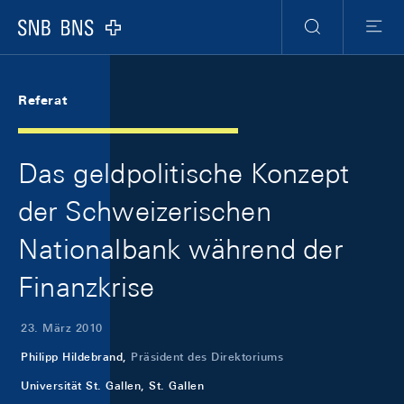
Skip Links Navigation
Header
Meta Navigation
Logo
Suche
Menu
Referat
Das geldpolitische Konzept
der Schweizerischen
Nationalbank während der
Finanzkrise
23. März 2010
Philipp Hildebrand,
Präsident des Direktoriums
Universität St. Gallen, St. Gallen