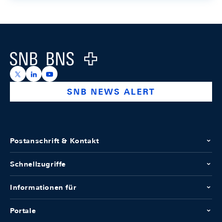
Footer
Logo
https://x.com/snb_bns
https://ch.linkedin.com/company/swiss-national-ba
https://www.youtube.com/@swissnationalbank
SNB NEWS ALERT
Postanschrift & Kontakt
Schnellzugriffe
Informationen für
Portale