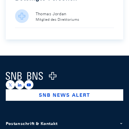
Thomas Jordan
Mitglied des Direktoriums
Footer
Logo
https://x.com/snb_bns
https://ch.linkedin.com/company/swiss-national-ba
https://www.youtube.com/@swissnationalbank
SNB NEWS ALERT
Postanschrift & Kontakt