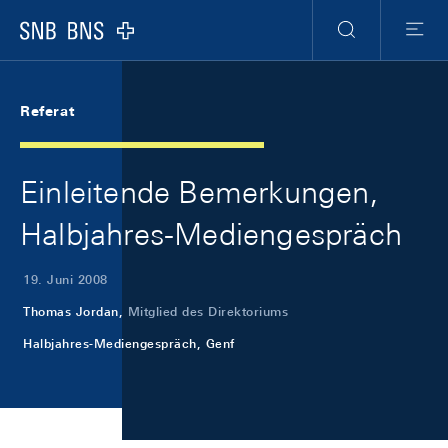
Skip Links Navigation
Header
Meta Navigation
Logo
Suche
Menu
Referat
Einleitende Bemerkungen,
Halbjahres-Mediengespräch
19. Juni 2008
Thomas Jordan,
Mitglied des Direktoriums
Halbjahres-Mediengespräch, Genf