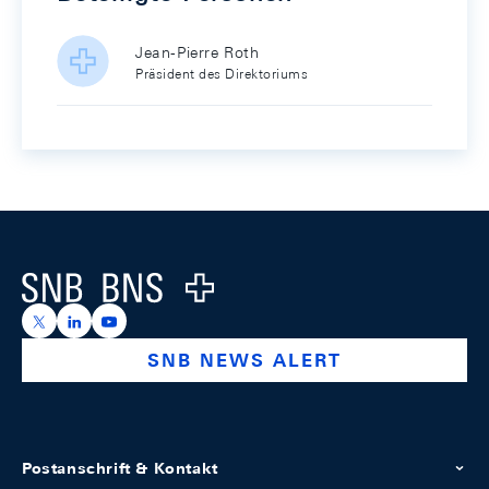
Jean-Pierre Roth
Präsident des Direktoriums
Footer
Logo
https://x.com/snb_bns
https://ch.linkedin.com/company/swiss-national-ba
https://www.youtube.com/@swissnationalbank
SNB NEWS ALERT
Postanschrift & Kontakt