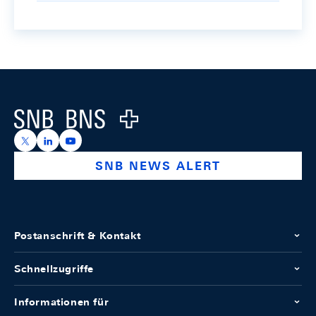
Footer
Logo
https://x.com/snb_bns
https://ch.linkedin.com/company/swiss-national-ba
https://www.youtube.com/@swissnationalbank
SNB NEWS ALERT
Postanschrift & Kontakt
Schnellzugriffe
Informationen für