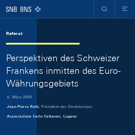
Skip Links Navigation
Header
Meta Navigation
Logo
Suche
Menu
Referat
Perspektiven des Schweizer
Frankens inmitten des Euro-
Währungsgebiets
9. März 2005
Jean-Pierre Roth,
Präsident des Direktoriums
Associazione Carlo Cattaneo, Lugano