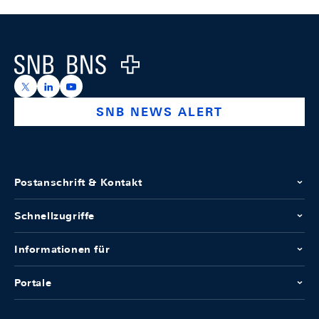
Footer
Logo
https://x.com/snb_bns
https://ch.linkedin.com/company/swiss-national-ba
https://www.youtube.com/@swissnationalbank
SNB NEWS ALERT
Postanschrift & Kontakt
Schnellzugriffe
Informationen für
Portale