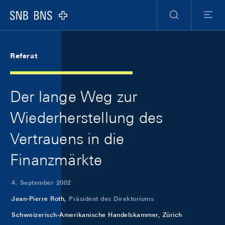
Skip Links Navigation
Header
Meta Navigation
Logo
Suche
Menu
Referat
Der lange Weg zur
Wiederherstellung des
Vertrauens in die
Finanzmärkte
4. September 2002
Jean-Pierre Roth,
Präsident des Direktoriums
Schweizerisch-Amerikanische Handelskammer, Zürich