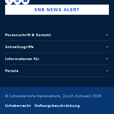
https://x.com/snb_bns
https://ch.linkedin.com/company/swiss-national-ba
https://www.youtube.com/@swissnationalbank
SNB NEWS ALERT
Postanschrift & Kontakt
Schnellzugriffe
Informationen für
Portale
© Schweizerische Nationalbank, Zürich (Schweiz) 2026
Urheberrecht
Haftungsbeschränkung