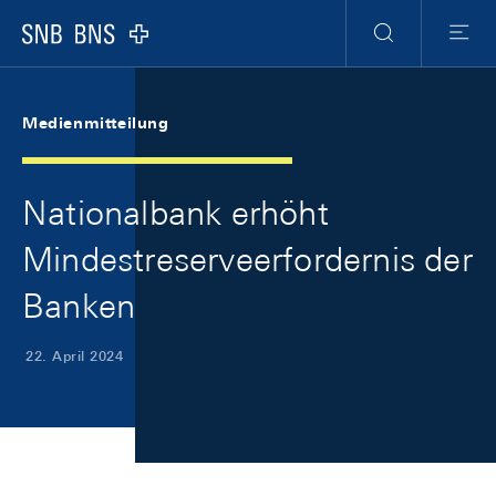
Skip Links Navigation
Header
Meta Navigation
Logo
Suche
Menu
Medienmitteilung
Nationalbank erhöht
Mindestreserveerfordernis der
Banken
22. April 2024