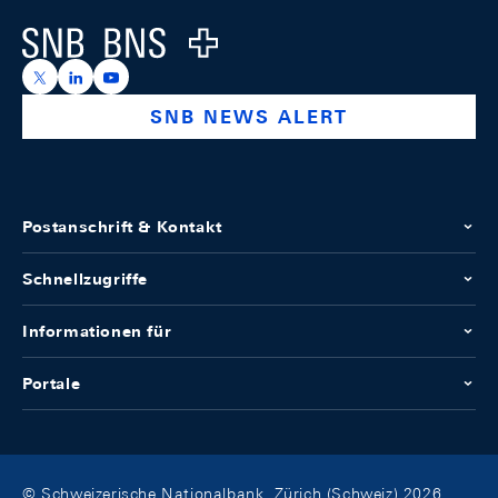
Logo
https://x.com/snb_bns
https://ch.linkedin.com/company/swiss-national-ba
https://www.youtube.com/@swissnationalbank
SNB NEWS ALERT
Postanschrift & Kontakt
Schnellzugriffe
Informationen für
Portale
© Schweizerische Nationalbank, Zürich (Schweiz) 2026