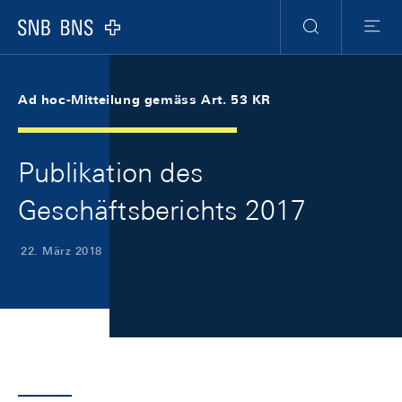
Skip Links Navigation
Header
Meta Navigation
Logo
Suche
Menu
Ad hoc-Mitteilung gemäss Art. 53 KR
Publikation des
Geschäftsberichts 2017
22. März 2018