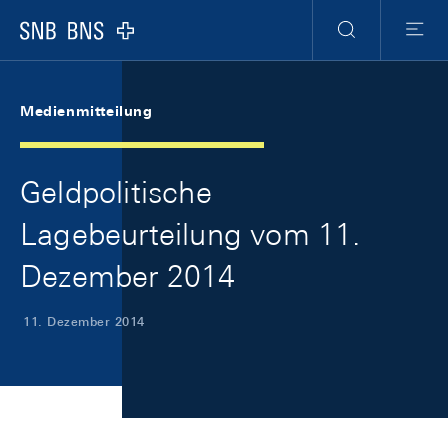
Skip Links Navigation
Header
Meta Navigation
Logo
Suche
Menu
Medienmitteilung
Geldpolitische
Lagebeurteilung vom 11.
Dezember 2014
11. Dezember 2014