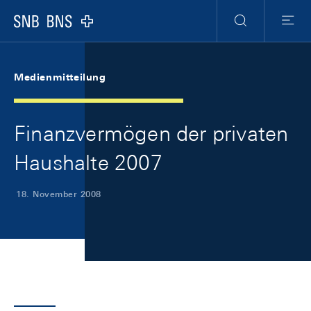
Skip Links Navigation
Header
Meta Navigation
Logo
Suche
Menu
Medienmitteilung
Finanzvermögen der privaten
Haushalte 2007
18. November 2008