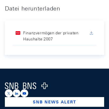
Datei herunterladen
Finanzvermögen der privaten
Haushalte 2007
Footer
Logo
https://x.com/snb_bns
https://ch.linkedin.com/company/swiss-national-ba
https://www.youtube.com/@swissnationalbank
SNB NEWS ALERT