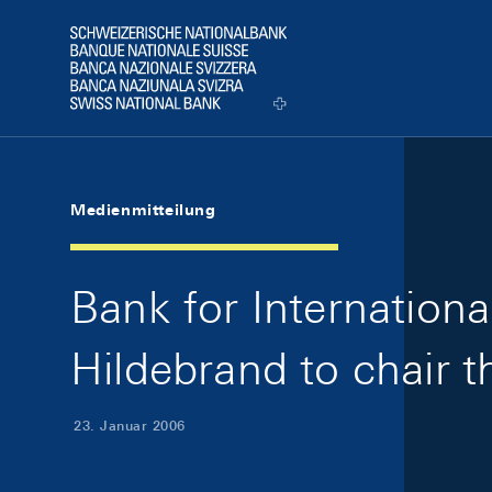
Skip Links Navigation
Header
Logo
Medienmitteilung
Bank for Internationa
Hildebrand to chair t
23. Januar 2006