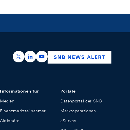
https://x.com/snb_bns
https://ch.linkedin.com/company/swiss-nation
https://www.youtube.com/@swissnation
SNB NEWS ALERT
Informationen für
Portale
Medien
Datenportal der SNB
Finanzmarktteilnehmer
Marktoperationen
Aktionäre
eSurvey