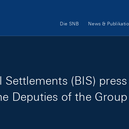
Hauptnavigation
Die SNB
News & Publikati
l Settlements (BIS) press 
he Deputies of the Group