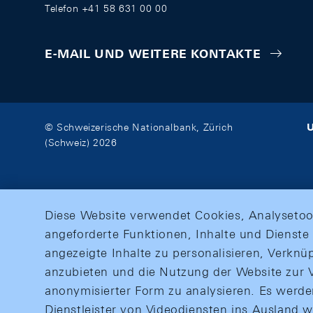
Telefon +41 58 631 00 00
E-MAIL UND WEITERE KONTAKTE
U
© Schweizerische Nationalbank, Zürich
(Schweiz) 2026
Diese Website verwendet Cookies, Analysetoo
angeforderte Funktionen, Inhalte und Dienste 
angezeigte Inhalte zu personalisieren, Verkn
anzubieten und die Nutzung der Website zur V
anonymisierter Form zu analysieren. Es werd
Dienstleister von Videodiensten ins Ausland 