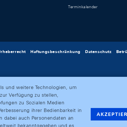
Terminkalender
rheberrecht
Haftungsbeschränkung
Datenschutz
Betr
ls und weitere Technologien, um
zur Verfügung zu stellen,
üpfungen zu Sozialen Medien
erbesserung ihrer Bedienbarkeit in
AKZEPTIE
en dabei auch Personendaten an
weltweit bekanntgegeben und es