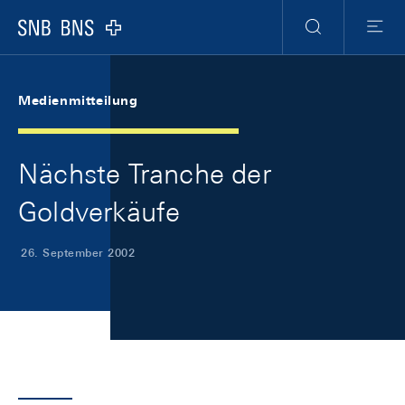
Skip Links Navigation
Header
Meta Navigation
Logo
Suche
Menu
Medienmitteilung
Nächste Tranche der
Goldverkäufe
26. September 2002