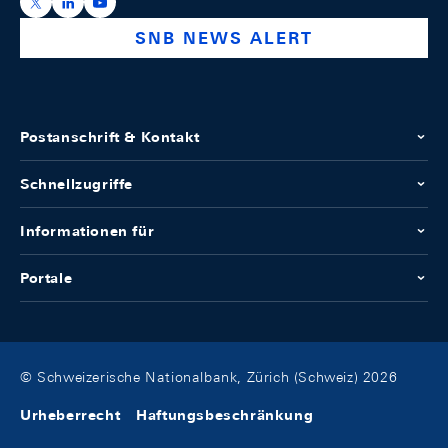
https://x.com/snb_bns
https://ch.linkedin.com/company/swiss-national-ba
https://www.youtube.com/@swissnationalbank
SNB NEWS ALERT
Postanschrift & Kontakt
Schnellzugriffe
Informationen für
Portale
© Schweizerische Nationalbank, Zürich (Schweiz) 2026
Urheberrecht
Haftungsbeschränkung