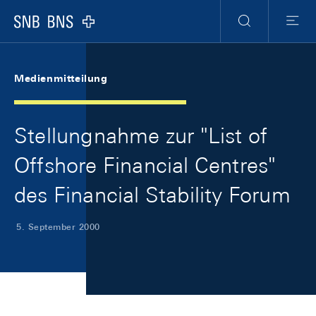
Skip Links Navigation
Header
Meta Navigation
Logo
Suche
Menu
Medienmitteilung
Stellungnahme zur "List of
Offshore Financial Centres"
des Financial Stability Forum
5. September 2000