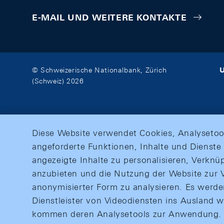
E-MAIL UND WEITERE KONTAKTE
U
© Schweizerische Nationalbank, Zürich
(Schweiz) 2026
Diese Website verwendet Cookies, Analysetoo
angeforderte Funktionen, Inhalte und Dienste 
angezeigte Inhalte zu personalisieren, Verkn
anzubieten und die Nutzung der Website zur V
anonymisierter Form zu analysieren. Es werd
Dienstleister von Videodiensten ins Ausland 
kommen deren Analysetools zur Anwendung. M