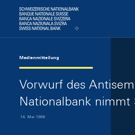
Skip Links Navigation
Header
Logo
Medienmitteilung
Vorwurf des Antisemi
Nationalbank nimmt 
14. Mai 1998