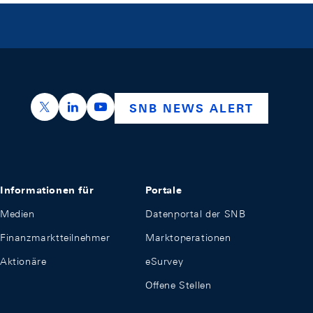
https://x.com/snb_bns
https://ch.linkedin.com/company/swiss-nation
https://www.youtube.com/@swissnation
SNB NEWS ALERT
Informationen für
Portale
Medien
Datenportal der SNB
Finanzmarktteilnehmer
Marktoperationen
Aktionäre
eSurvey
Offene Stellen