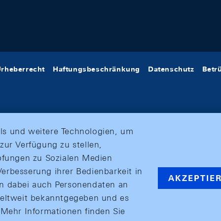
rheberrecht
Haftungsbeschränkung
Datenschutz
Betr
ls und weitere Technologien, um
zur Verfügung zu stellen,
üpfungen zu Sozialen Medien
erbesserung ihrer Bedienbarkeit in
AKZEPTIE
en dabei auch Personendaten an
weltweit bekanntgegeben und es
ehr Informationen finden Sie