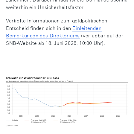
weiterhin ein Unsicherheitsfaktor.
Vertiefte Informationen zum geldpolitischen
Entscheid finden sich in den
Einleitenden
Bemerkungen des Direktoriums
(verfügbar auf der
SNB-Website ab 18. Juni 2026, 10:00 Uhr).
bedingte inflationsprognose juni 2026
Veränderung des Landesindexes der Konsumentenpreise gegenüber Vorjahr in Prozent
3,5
3,0
2,5
2,0
1,5
1,0
0,5
0,0
– 0,5
– 1,0
2023
2024
2025
2026
2027
2028
2029
Inflation
Prognose Juni 2026,
Prognose März 2026,
SNB-Leitzins 0,0%
SNB-Leitzins 0,0%
Quellen: BFS, SNB
Grafik: Bedingte Inflationsprognose Juni 2026