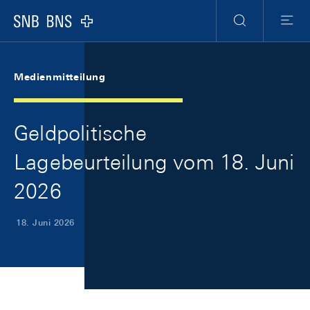
Skip Links Navigation
Header
Meta Navigation
Logo
Suche
Menu
Medienmitteilung
Geldpolitische
Lagebeurteilung vom 18. Juni
2026
18. Juni 2026