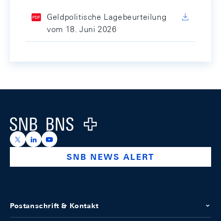
Geldpolitische Lagebeurteilung
vom 18. Juni 2026
Footer
Logo
https://x.com/snb_bns
https://ch.linkedin.com/company/swiss-national-ba
https://www.youtube.com/@swissnationalbank
SNB NEWS ALERT
Postanschrift & Kontakt