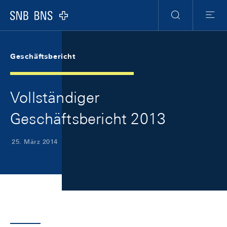
Skip Links Navigation
Header
Meta Navigation
Logo
Suche
Menu
Geschäftsbericht
Vollständiger
Geschäftsbericht 2013
25. März 2014