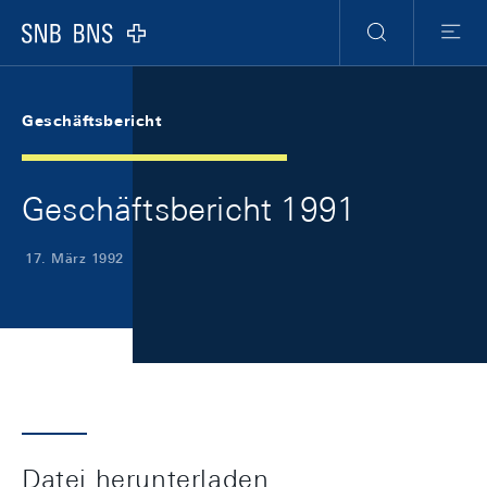
Skip Links Navigation
Header
Meta Navigation
Logo
Suche
Menu
Geschäftsbericht
Geschäftsbericht 1991
17. März 1992
Datei herunterladen