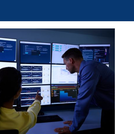
gt so zum Wohlstand
und motivierte
chwissen und
 Auftrag der SNB
agen mit ihrer