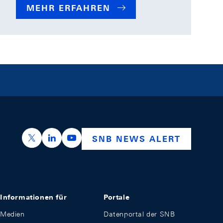
MEHR ERFAHREN
https://x.com/snb_bns
https://ch.linkedin.com/company/swiss-nation
https://www.youtube.com/@swissnation
SNB NEWS ALERT
Informationen für
Portale
Medien
Datenportal der SNB