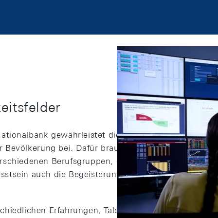
eitsfelder
ationalbank gewährleistet die Preisstabilität und trä
r Bevölkerung bei. Dafür braucht es gut ausgebildete 
rschiedenen Berufsgruppen, die neben fundiertem Fa
tsein auch die Begeisterung für den geldpolitischen
hiedlichen Erfahrungen, Talenten und Perspektiven tr