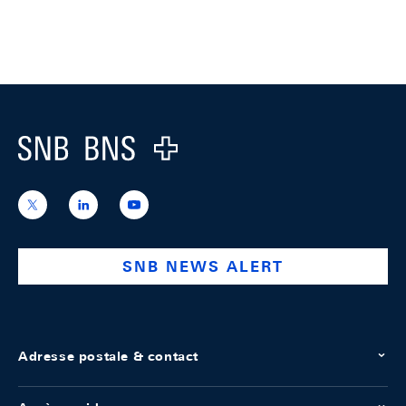
Footer
Logo
https://x.com/snb_bns
https://ch.linkedin.com/company/swiss-
https://www.youtube.com/@swissnation
national-
bank
SNB NEWS ALERT
Adresse postale & contact