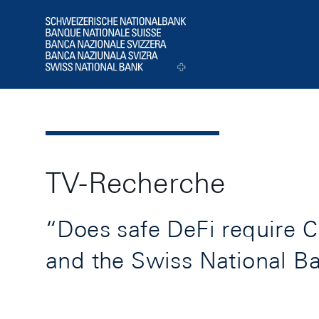
Header
Logo
TV-Recherche
“Does safe DeFi require 
and the Swiss National B