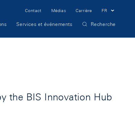
Meta
Contact
Médias
Carrière
FR
Navigation
ons
Services et événements
Recherche
y the BIS Innovation Hub