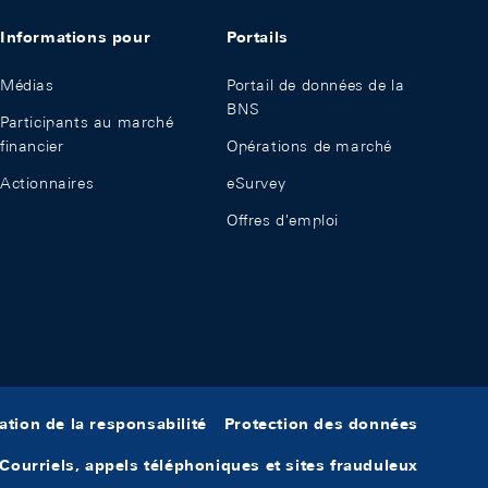
Informations pour
Portails
Médias
Portail de données de la
BNS
Participants au marché
financier
Opérations de marché
Actionnaires
eSurvey
Offres d'emploi
ation de la responsabilité
Protection des données
Courriels, appels téléphoniques et sites frauduleux