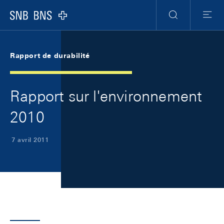
Skip Links Navigation
Header
Meta Navigation
Logo
Recherche
Menu
Rapport de durabilité
Rapport sur l'environnement
2010
7 avril 2011