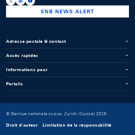
https://x.com/snb_bns
https://ch.linkedin.com/company/swiss-national-ba
https://www.youtube.com/@swissnationalbank
SNB NEWS ALERT
Adresse postale & contact
Accès rapides
Informations pour
Portails
© Banque nationale suisse, Zurich (Suisse) 2026
Droit d'auteur
Limitation de la responsabilité