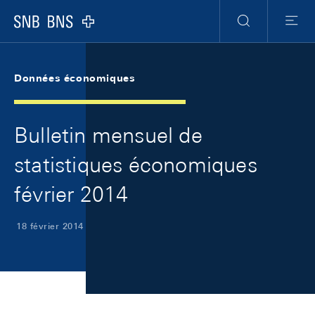
Skip Links Navigation
Header
Meta Navigation
Logo
Recherche
Menu
Données économiques
Bulletin mensuel de
statistiques économiques
février 2014
18 février 2014