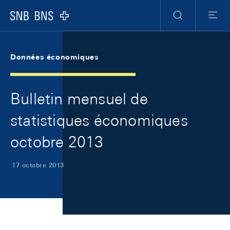
Skip Links Navigation
Header
Meta Navigation
Logo
Recherche
Menu
Données économiques
Bulletin mensuel de
statistiques économiques
octobre 2013
17 octobre 2013