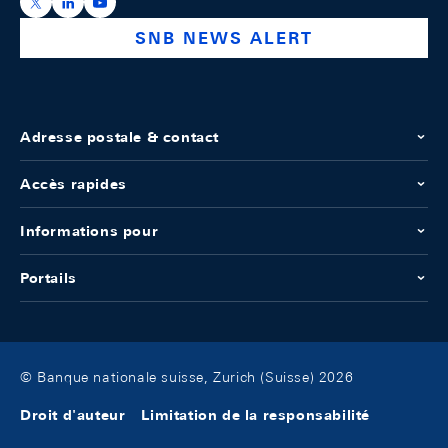
https://x.com/snb_bns
https://ch.linkedin.com/company/swiss-national-ba
https://www.youtube.com/@swissnationalbank
SNB NEWS ALERT
Adresse postale & contact
Accès rapides
Informations pour
Portails
© Banque nationale suisse, Zurich (Suisse) 2026
Droit d'auteur
Limitation de la responsabilité