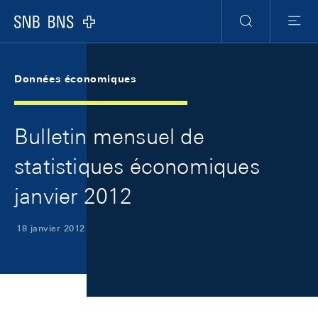
Skip Links Navigation
Header
Meta Navigation
Logo
Recherche
Menu
Données économiques
Bulletin mensuel de
statistiques économiques
janvier 2012
18 janvier 2012