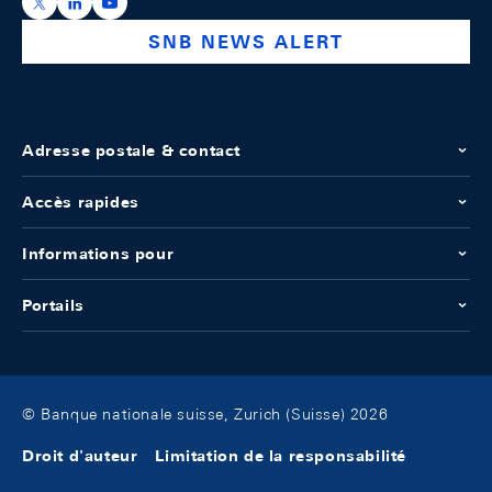
https://x.com/snb_bns
https://ch.linkedin.com/company/swiss-national-ba
https://www.youtube.com/@swissnationalbank
SNB NEWS ALERT
Adresse postale & contact
Accès rapides
Informations pour
Portails
© Banque nationale suisse, Zurich (Suisse) 2026
Droit d'auteur
Limitation de la responsabilité