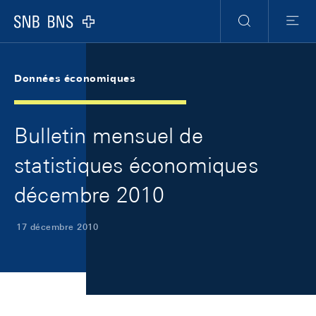
Skip Links Navigation
Header
Meta Navigation
Logo
Recherche
Menu
Données économiques
Bulletin mensuel de
statistiques économiques
décembre 2010
17 décembre 2010