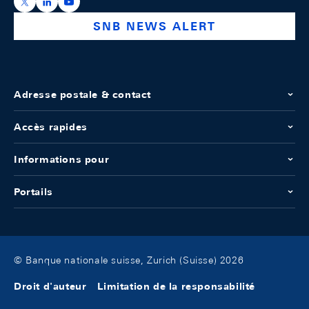
https://x.com/snb_bns
https://ch.linkedin.com/company/swiss-national-ba
https://www.youtube.com/@swissnationalbank
SNB NEWS ALERT
Adresse postale & contact
Accès rapides
Informations pour
Portails
© Banque nationale suisse, Zurich (Suisse) 2026
Droit d'auteur
Limitation de la responsabilité