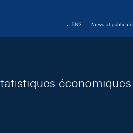
Main Navigation
La BNS
News et publicati
 statistiques économiqu