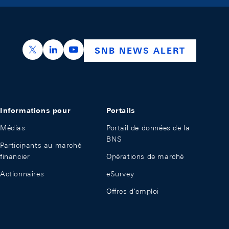
https://x.com/snb_bns
https://ch.linkedin.com/company/swiss-nation
https://www.youtube.com/@swissnation
SNB NEWS ALERT
Informations pour
Portails
Médias
Portail de données de la
BNS
Participants au marché
financier
Opérations de marché
Actionnaires
eSurvey
Offres d'emploi