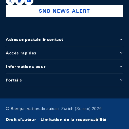
https://x.com/snb_bns
https://ch.linkedin.com/company/swiss-national-ba
https://www.youtube.com/@swissnationalbank
SNB NEWS ALERT
Adresse postale & contact
Accès rapides
Informations pour
Portails
© Banque nationale suisse, Zurich (Suisse) 2026
Droit d'auteur
Limitation de la responsabilité