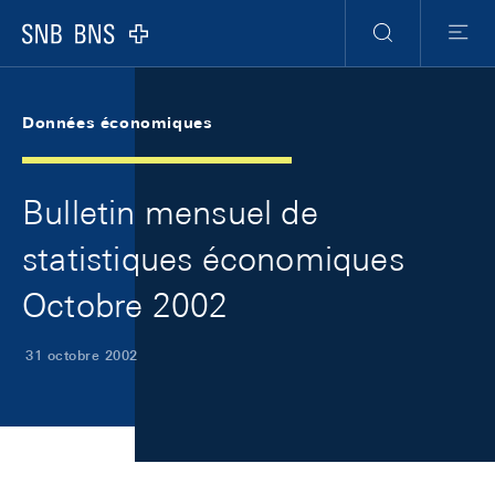
Skip Links Navigation
Header
Meta Navigation
Logo
Recherche
Menu
Données économiques
Bulletin mensuel de
statistiques économiques
Octobre 2002
31 octobre 2002