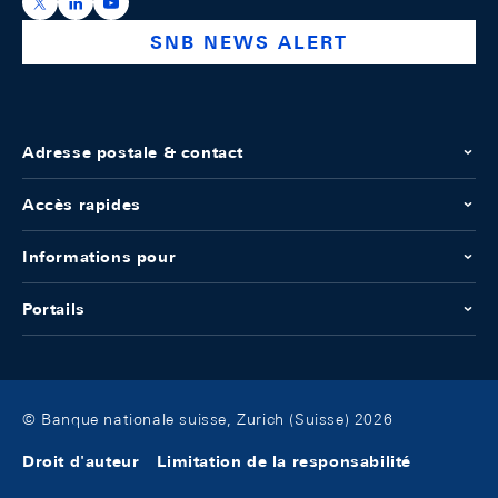
https://x.com/snb_bns
https://ch.linkedin.com/company/swiss-national-ba
https://www.youtube.com/@swissnationalbank
SNB NEWS ALERT
Adresse postale & contact
Accès rapides
Informations pour
Portails
© Banque nationale suisse, Zurich (Suisse) 2026
Droit d'auteur
Limitation de la responsabilité