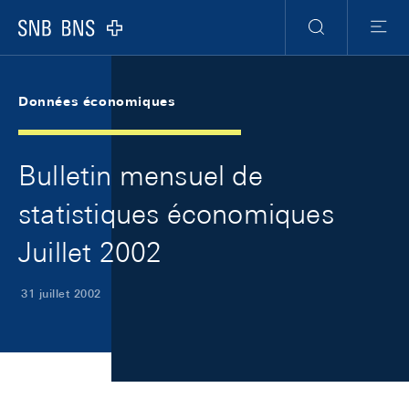
Skip Links Navigation
Header
Meta Navigation
Logo
Recherche
Menu
Données économiques
Bulletin mensuel de
statistiques économiques
Juillet 2002
31 juillet 2002