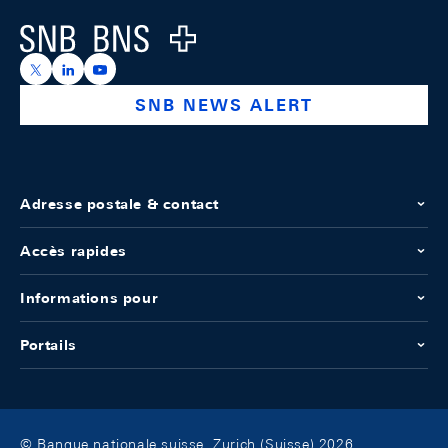
Logo
https://x.com/snb_bns
https://ch.linkedin.com/company/swiss-national-ba
https://www.youtube.com/@swissnationalbank
SNB NEWS ALERT
Adresse postale & contact
Accès rapides
Informations pour
Portails
© Banque nationale suisse, Zurich (Suisse) 2026