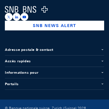
Logo
https://x.com/snb_bns
https://ch.linkedin.com/company/swiss-national-ba
https://www.youtube.com/@swissnationalbank
SNB NEWS ALERT
Adresse postale & contact
Accès rapides
Informations pour
Portails
© Banque nationale suisse, Zurich (Suisse) 2026