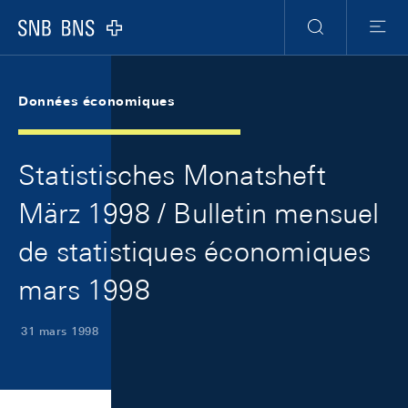
Skip Links Navigation
Header
Meta Navigation
Logo
Recherche
Menu
Données économiques
Statistisches Monatsheft
März 1998 / Bulletin mensuel
de statistiques économiques
mars 1998
31 mars 1998