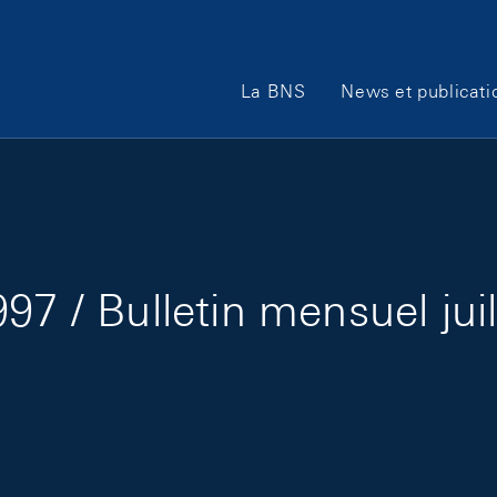
Main Navigation
La BNS
News et publicati
97 / Bulletin mensuel jui