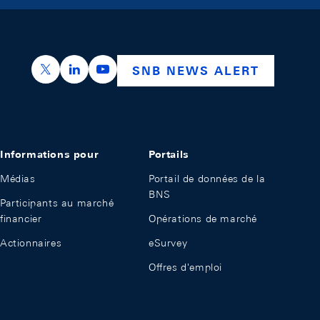
https://x.com/snb_bns
https://ch.linkedin.com/company/swiss-nation
https://www.youtube.com/@swissnation
SNB NEWS ALERT
Informations pour
Portails
Médias
Portail de données de la
BNS
Participants au marché
financier
Opérations de marché
Actionnaires
eSurvey
Offres d'emploi