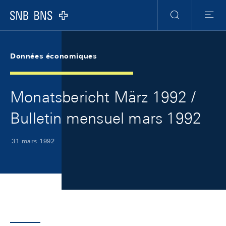
Skip Links Navigation
Header
Meta Navigation
Logo
Recherche
Menu
Données économiques
Monatsbericht März 1992 /
Bulletin mensuel mars 1992
31 mars 1992