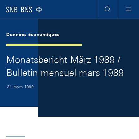
Skip Links Navigation
Header
Meta Navigation
Logo
Recherche
Menu
Données économiques
Monatsbericht März 1989 /
Bulletin mensuel mars 1989
31 mars 1989