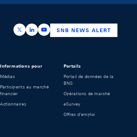
https://x.com/snb_bns
https://ch.linkedin.com/company/swiss-nation
https://www.youtube.com/@swissnation
SNB NEWS ALERT
Informations pour
Portails
Médias
Portail de données de la
BNS
Participants au marché
financier
Opérations de marché
Actionnaires
eSurvey
Offres d'emploi