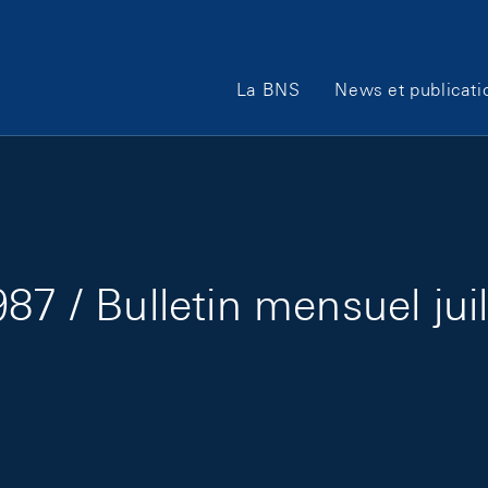
Main Navigation
La BNS
News et publicati
87 / Bulletin mensuel jui