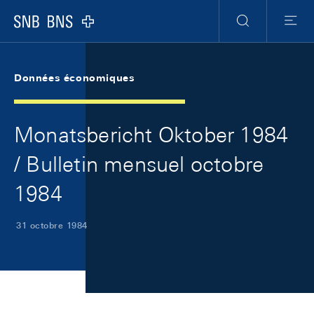
Skip Links Navigation
Header
Meta Navigation
Logo
Recherche
Menu
Données économiques
Monatsbericht Oktober 1984
/ Bulletin mensuel octobre
1984
31 octobre 1984