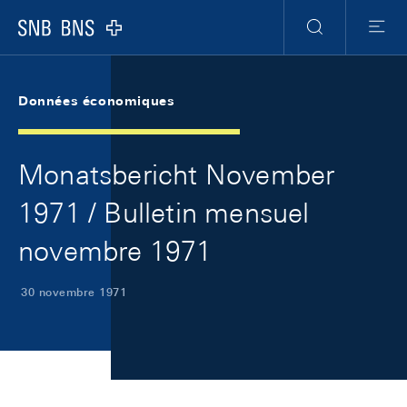
Skip Links Navigation
Header
Meta Navigation
Logo
Recherche
Menu
Données économiques
Monatsbericht November
1971 / Bulletin mensuel
novembre 1971
30 novembre 1971