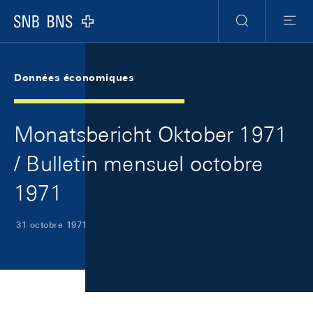
Skip Links Navigation
Header
Meta Navigation
Logo
Recherche
Menu
Données économiques
Monatsbericht Oktober 1971
/ Bulletin mensuel octobre
1971
31 octobre 1971